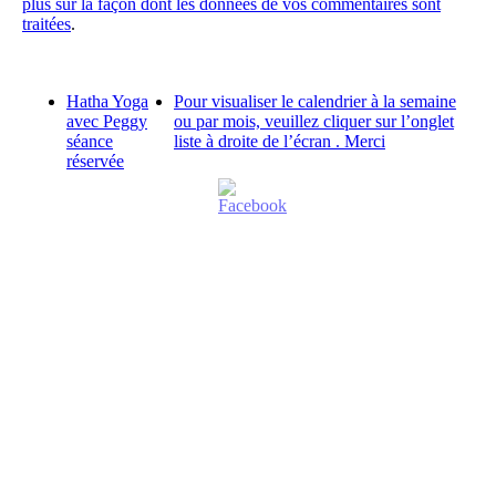
plus sur la façon dont les données de vos commentaires sont
traitées
.
Hatha Yoga
Pour visualiser le calendrier à la semaine
avec Peggy
ou par mois, veuillez cliquer sur l’onglet
séance
liste à droite de l’écran . Merci
réservée