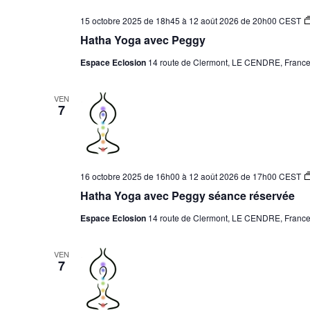
o
15 octobre 2025 de 18h45
à
12 août 2026 de 20h00
CEST
n
Hatha Yoga avec Peggy
n
e
Espace Eclosion
14 route de Clermont, LE CENDRE, Franc
z
u
VEN
7
n
e
d
a
t
16 octobre 2025 de 16h00
à
12 août 2026 de 17h00
CEST
e
Hatha Yoga avec Peggy séance réservée
.
Espace Eclosion
14 route de Clermont, LE CENDRE, Franc
VEN
7