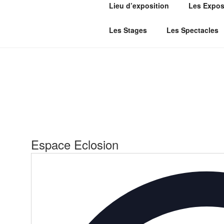
Aller
Lieu d’exposition
Les Expos
au
ESPACE E
contenu
Gérée par l'Association CANTACO
Les Stages
Les Spectacles
principal
situation de handicap.
Espace Eclosion