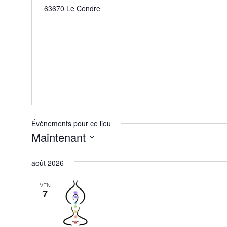
t
63670 Le Cendre
e
w
e
b
Évènements pour ce lieu
Maintenant
S
é
août 2026
l
VEN
e
7
c
t
i