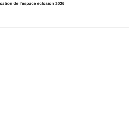
ocation de l’espace éclosion 2026
ciale et culturelle des personnes en