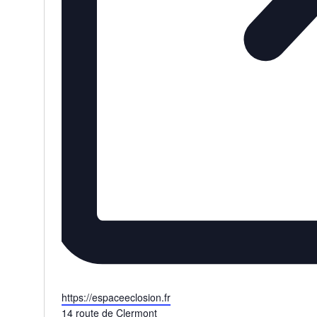
S
https://espaceeclosion.fr
i
14 route de Clermont