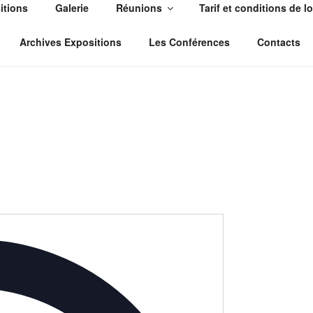
itions
Galerie
Réunions
Tarif et conditions de l
CLOSION
RDA. L'association s’implique pour une meilleure inclusion so
Archives Expositions
Les Conférences
Contacts
A
d
r
e
s