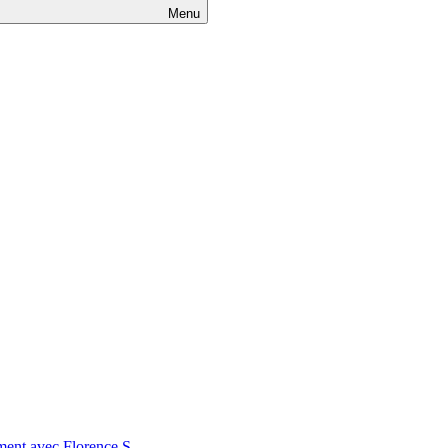
Menu
nt avec Florence S.