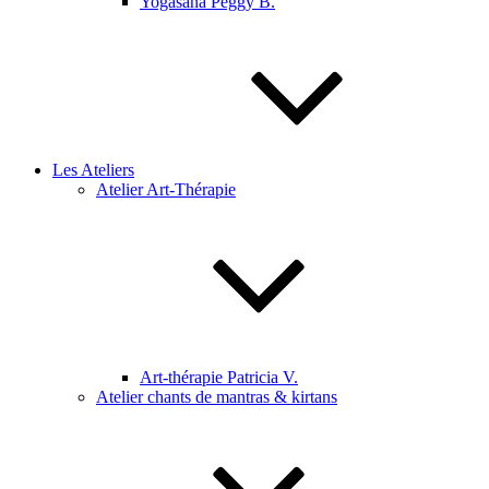
Yogasana Peggy B.
Les Ateliers
Atelier Art-Thérapie
Art-thérapie Patricia V.
Atelier chants de mantras & kirtans