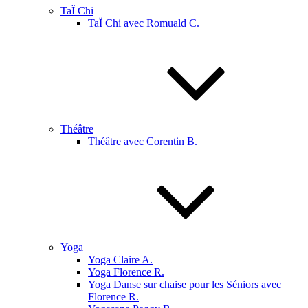
TaÏ Chi
TaÏ Chi avec Romuald C.
Théâtre
Théâtre avec Corentin B.
Yoga
Yoga Claire A.
Yoga Florence R.
Yoga Danse sur chaise pour les Séniors avec
Florence R.