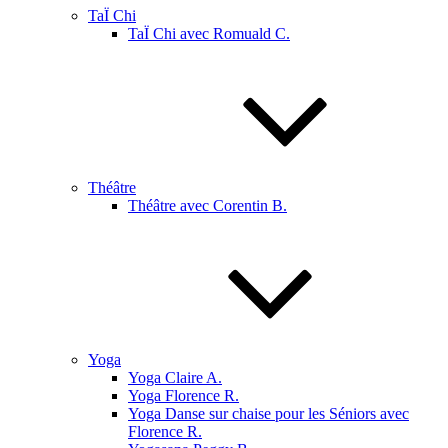
TaÏ Chi
TaÏ Chi avec Romuald C.
Théâtre
Théâtre avec Corentin B.
Yoga
Yoga Claire A.
Yoga Florence R.
Yoga Danse sur chaise pour les Séniors avec
Florence R.