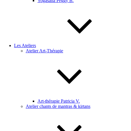
Yogasana Peggy B.
Les Ateliers
Atelier Art-Thérapie
Art-thérapie Patricia V.
Atelier chants de mantras & kirtans