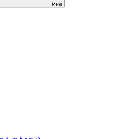
Menu
nt avec Florence S.