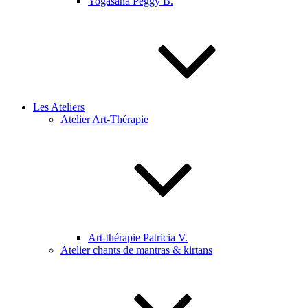
Yogasana Peggy B.
Les Ateliers
Atelier Art-Thérapie
Art-thérapie Patricia V.
Atelier chants de mantras & kirtans