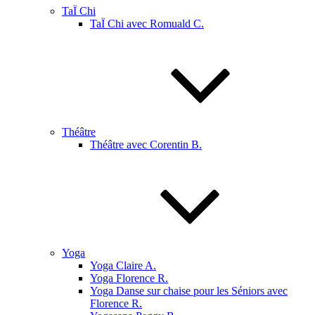
TaÏ Chi
TaÏ Chi avec Romuald C.
Théâtre
Théâtre avec Corentin B.
Yoga
Yoga Claire A.
Yoga Florence R.
Yoga Danse sur chaise pour les Séniors avec
Florence R.