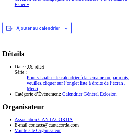
Estier
»
Ajouter au calendrier
Détails
Date :
16 juillet
Série :
Pour visualiser le calendrier à la semaine ou par mois,
veuillez cliquer sur l’onglet liste à droite de l’écran .
Merci
Catégorie d’Évènement:
Calendrier Général Eclosion
Organisateur
Association CANTACORDA
E-mail
contacts@cantacorda.com
Voir le site Organisateur