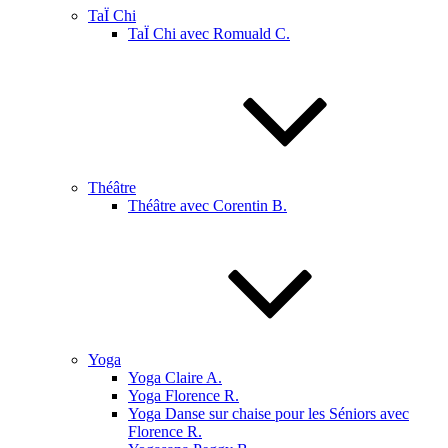
TaÏ Chi
TaÏ Chi avec Romuald C.
Théâtre
Théâtre avec Corentin B.
Yoga
Yoga Claire A.
Yoga Florence R.
Yoga Danse sur chaise pour les Séniors avec
Florence R.