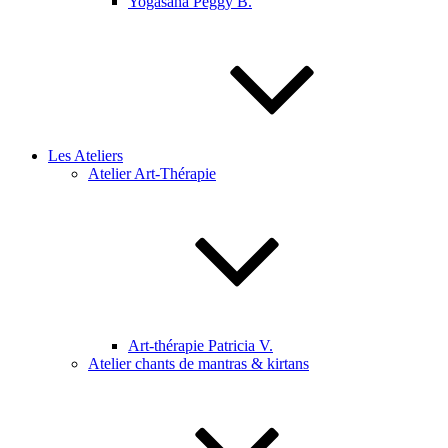
Yogasana Peggy B.
Les Ateliers
Atelier Art-Thérapie
Art-thérapie Patricia V.
Atelier chants de mantras & kirtans