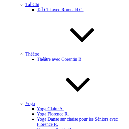
TaÏ Chi
TaÏ Chi avec Romuald C.
Théâtre
Théâtre avec Corentin B.
Yoga
Yoga Claire A.
Yoga Florence R.
Yoga Danse sur chaise pour les Séniors avec
Florence R.