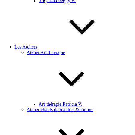
Yogasana Peggy B.
Les Ateliers
Atelier Art-Thérapie
Art-thérapie Patricia V.
Atelier chants de mantras & kirtans