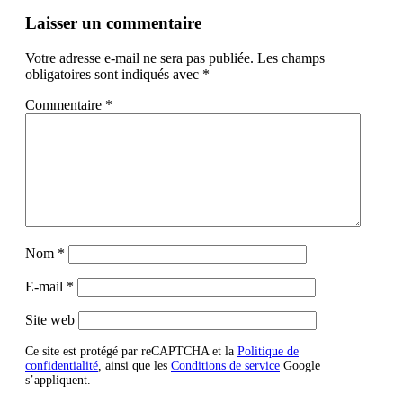
Laisser un commentaire
Votre adresse e-mail ne sera pas publiée.
Les champs
obligatoires sont indiqués avec
*
Commentaire
*
Nom
*
E-mail
*
Site web
Ce site est protégé par reCAPTCHA et la
Politique de
confidentialité
, ainsi que les
Conditions de service
Google
s’appliquent.