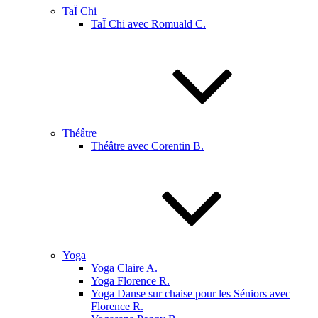
TaÏ Chi
TaÏ Chi avec Romuald C.
Théâtre
Théâtre avec Corentin B.
Yoga
Yoga Claire A.
Yoga Florence R.
Yoga Danse sur chaise pour les Séniors avec
Florence R.