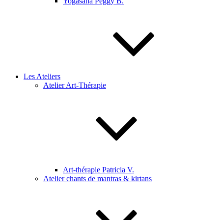
Yogasana Peggy B.
Les Ateliers
Atelier Art-Thérapie
Art-thérapie Patricia V.
Atelier chants de mantras & kirtans