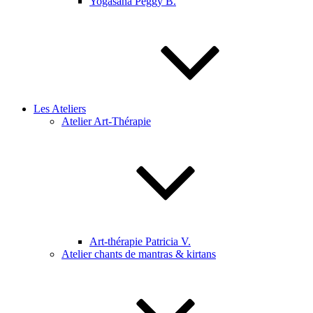
Yogasana Peggy B.
Les Ateliers
Atelier Art-Thérapie
Art-thérapie Patricia V.
Atelier chants de mantras & kirtans