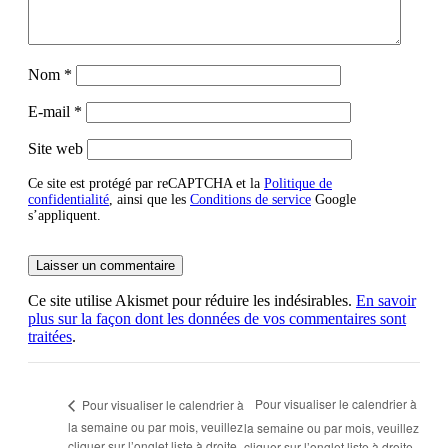
Nom
*
E-mail
*
Site web
Ce site est protégé par reCAPTCHA et la
Politique de
confidentialité
, ainsi que les
Conditions de service
Google
s’appliquent.
Ce site utilise Akismet pour réduire les indésirables.
En savoir
plus sur la façon dont les données de vos commentaires sont
traitées
.
Pour visualiser le calendrier à
Pour visualiser le calendrier à
la semaine ou par mois, veuillez
la semaine ou par mois, veuillez
cliquer sur l’onglet liste à droite
cliquer sur l’onglet liste à droite