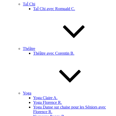
TaÏ Chi
TaÏ Chi avec Romuald C.
Théâtre
Théâtre avec Corentin B.
Yoga
Yoga Claire A.
Yoga Florence R.
Yoga Danse sur chaise pour les Séniors avec
Florence R.