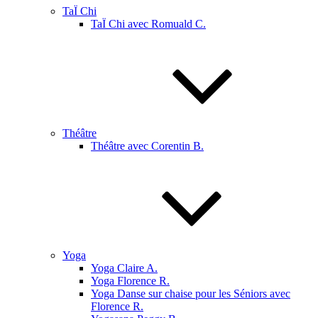
TaÏ Chi
TaÏ Chi avec Romuald C.
Théâtre
Théâtre avec Corentin B.
Yoga
Yoga Claire A.
Yoga Florence R.
Yoga Danse sur chaise pour les Séniors avec
Florence R.