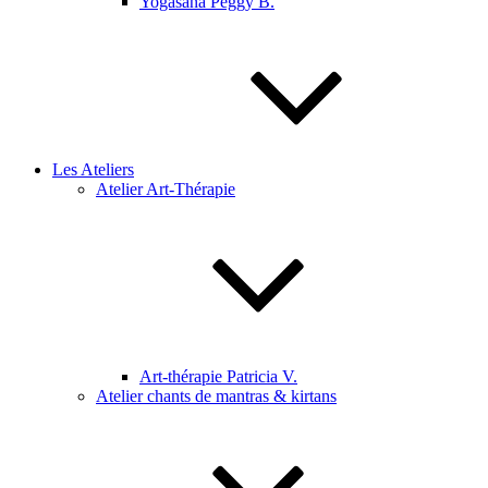
Yogasana Peggy B.
Les Ateliers
Atelier Art-Thérapie
Art-thérapie Patricia V.
Atelier chants de mantras & kirtans