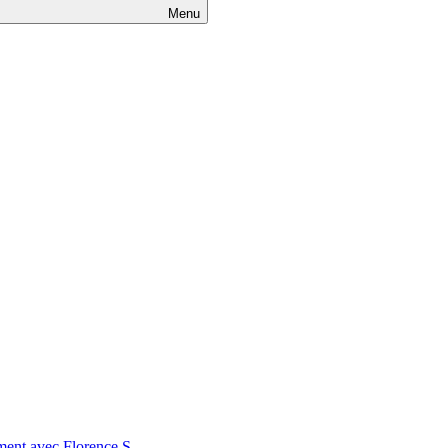
Menu
nt avec Florence S.