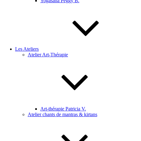
Yogasana Peggy B.
Les Ateliers
Atelier Art-Thérapie
Art-thérapie Patricia V.
Atelier chants de mantras & kirtans