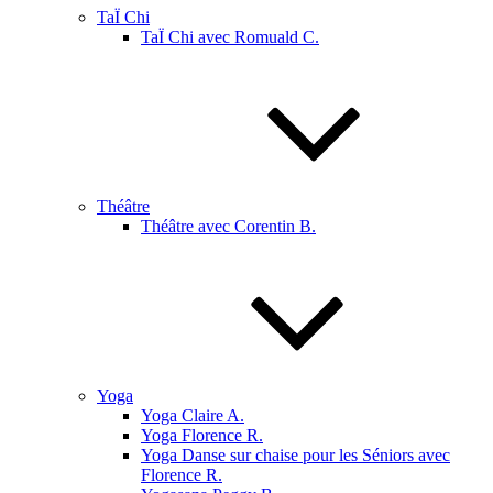
TaÏ Chi
TaÏ Chi avec Romuald C.
Théâtre
Théâtre avec Corentin B.
Yoga
Yoga Claire A.
Yoga Florence R.
Yoga Danse sur chaise pour les Séniors avec
Florence R.