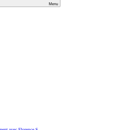
Menu
nt avec Florence S.