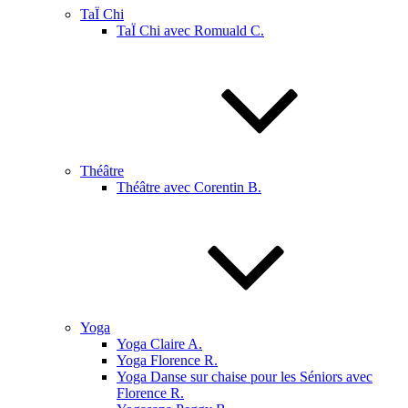
TaÏ Chi
TaÏ Chi avec Romuald C.
Théâtre
Théâtre avec Corentin B.
Yoga
Yoga Claire A.
Yoga Florence R.
Yoga Danse sur chaise pour les Séniors avec
Florence R.