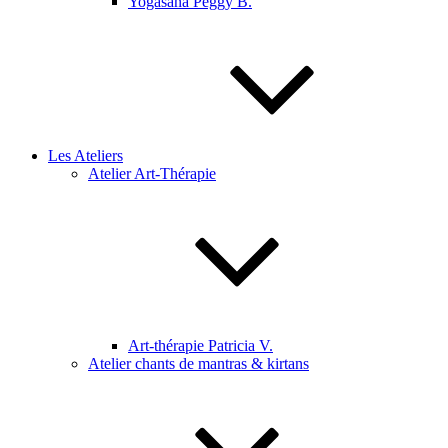
Yogasana Peggy B.
Les Ateliers
Atelier Art-Thérapie
Art-thérapie Patricia V.
Atelier chants de mantras & kirtans