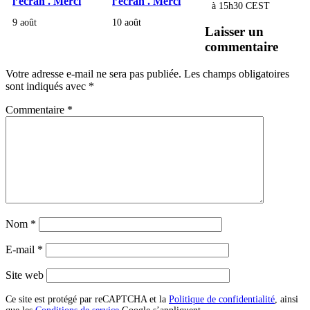
l’écran . Merci
l’écran . Merci
à
15h30
CEST
9 août
10 août
Laisser un
commentaire
Votre adresse e-mail ne sera pas publiée.
Les champs obligatoires
sont indiqués avec
*
Commentaire
*
Nom
*
E-mail
*
Site web
Ce site est protégé par reCAPTCHA et la
Politique de confidentialité
, ainsi