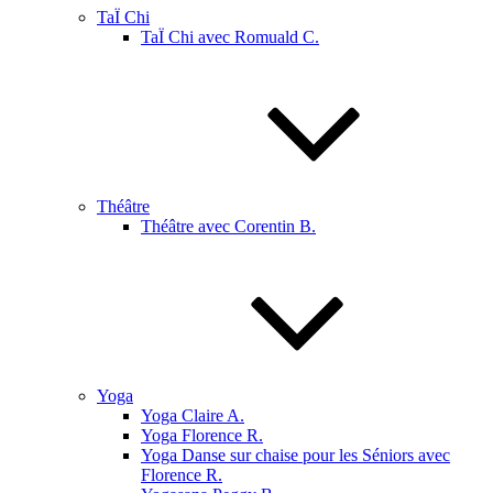
TaÏ Chi
TaÏ Chi avec Romuald C.
Théâtre
Théâtre avec Corentin B.
Yoga
Yoga Claire A.
Yoga Florence R.
Yoga Danse sur chaise pour les Séniors avec
Florence R.