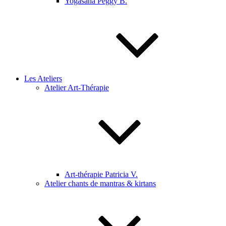
Yogasana Peggy B.
Les Ateliers
Atelier Art-Thérapie
Art-thérapie Patricia V.
Atelier chants de mantras & kirtans