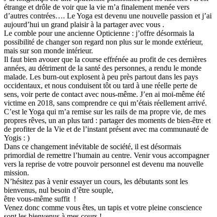
étrange et drôle de voir que la vie m’a finalement menée vers
d’autres contrées…. Le Yoga est devenu une nouvelle passion et j’ai
aujourd’hui un grand plaisir à la partager avec vous .
Le comble pour une ancienne Opticienne : j’offre désormais la
possibilité de changer son regard non plus sur le monde extérieur,
mais sur son monde intérieur.
Il faut bien avouer que la course effrénée au profit de ces dernières
années, au détriment de la santé des personnes, a rendu le monde
malade. Les burn-out explosent à peu près partout dans les pays
occidentaux, et nous conduisent tôt ou tard à une réelle perte de
sens, voir perte de contact avec nous-même. J’en ai moi-même été
victime en 2018, sans comprendre ce qui m’étais réellement arrivé.
C’est le Yoga qui m’a remise sur les rails de ma propre vie, de mes
propres rêves, un an plus tard : partager des moments de bien-être et
de profiter de la Vie et de l’instant présent avec ma communauté de
Yogis : )
Dans ce changement inévitable de société, il est désormais
primordial de remettre l’humain au centre. Venir vous accompagner
vers la reprise de votre pouvoir personnel est devenu ma nouvelle
mission.
N’hésitez pas à venir essayer un cours, les débutants sont les
bienvenus, nul besoin d’être souple,
être vous-même suffit !
Venez donc comme vous êtes, un tapis et votre pleine conscience
sont les bienvenus à mes cours !