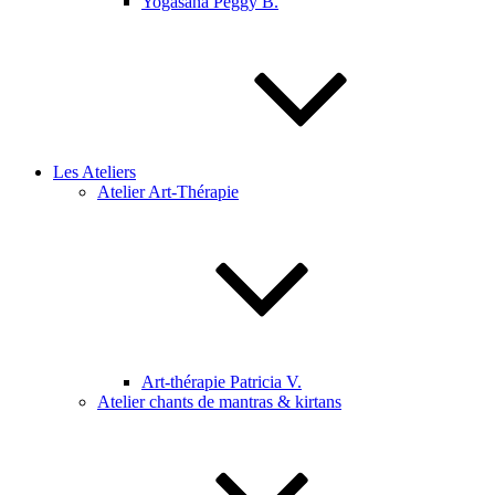
Yogasana Peggy B.
Les Ateliers
Atelier Art-Thérapie
Art-thérapie Patricia V.
Atelier chants de mantras & kirtans