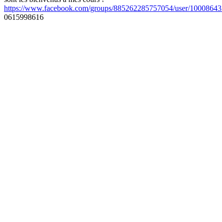
https://www.facebook.com/groups/885262285757054/user/1000864
0615998616