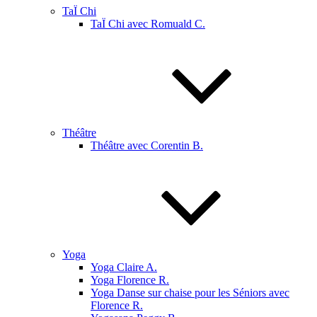
TaÏ Chi
TaÏ Chi avec Romuald C.
Théâtre
Théâtre avec Corentin B.
Yoga
Yoga Claire A.
Yoga Florence R.
Yoga Danse sur chaise pour les Séniors avec
Florence R.