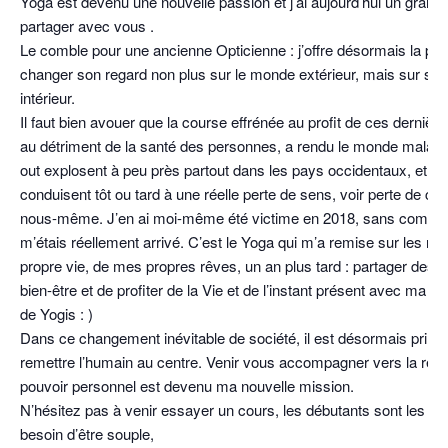
Yoga est devenu une nouvelle passion et j’ai aujourd’hui un grand p
partager avec vous .
Le comble pour une ancienne Opticienne : j’offre désormais la poss
changer son regard non plus sur le monde extérieur, mais sur s
intérieur.
Il faut bien avouer que la course effrénée au profit de ces dernièr
au détriment de la santé des personnes, a rendu le monde malade
out explosent à peu près partout dans les pays occidentaux, et n
conduisent tôt ou tard à une réelle perte de sens, voir perte de co
nous-même. J’en ai moi-même été victime en 2018, sans compre
m’étais réellement arrivé. C’est le Yoga qui m’a remise sur les rai
propre vie, de mes propres rêves, un an plus tard : partager des
bien-être et de profiter de la Vie et de l’instant présent avec ma
de Yogis : )
Dans ce changement inévitable de société, il est désormais primo
remettre l’humain au centre. Venir vous accompagner vers la repr
pouvoir personnel est devenu ma nouvelle mission.
N’hésitez pas à venir essayer un cours, les débutants sont les bi
besoin d’être souple,