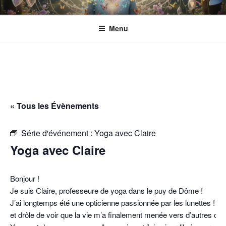
Aller
ESPACE ECLOSION
Gérée par l'Association CANTACORDA. L'association s’implique pour
au
une meilleure inclusion sociale et culturelle des personnes en situation
Menu
contenu
de handicap.
principal
« Tous les Évènements
Série d'événement :
Yoga avec Claire
Yoga avec Claire
Bonjour !
Je suis Claire, professeure de yoga dans le puy de Dôme !
J’ai longtemps été une opticienne passionnée par les lunettes ! Il 
et drôle de voir que la vie m’a finalement menée vers d’autres co