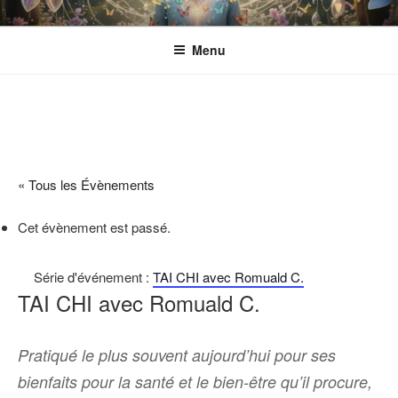
Aller
ESPACE ECLOSION
Gérée par l'Association CANTACORDA. L'association s’implique pour
au
une meilleure inclusion sociale et culturelle des personnes en situation
Menu
contenu
de handicap.
principal
« Tous les Évènements
Cet évènement est passé.
Série d'événement :
TAI CHI avec Romuald C.
TAI CHI avec Romuald C.
Pratiqué le plus souvent aujourd’hui pour ses
bienfaits pour la santé et le bien-être qu’il procure,