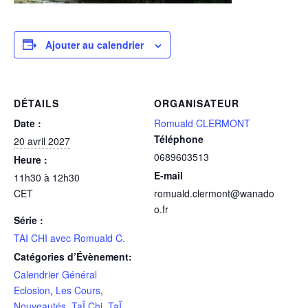
Ajouter au calendrier
DÉTAILS
ORGANISATEUR
Date :
Romuald CLERMONT
Téléphone
20 avril 2027
0689603513
Heure :
E-mail
11h30 à 12h30
CET
romuald.clermont@wanado
o.fr
Série :
TAI CHI avec Romuald C.
Catégories d’Évènement:
Calendrier Général
Eclosion
,
Les Cours
,
Nouveautés
,
TaÏ Chi
,
TaÏ