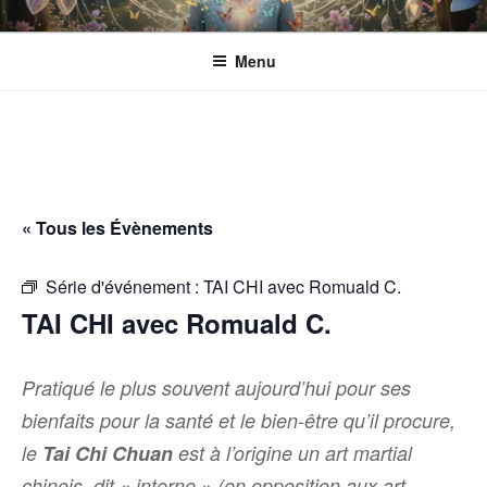
Aller
ESPACE ECLOSION
Gérée par l'Association CANTACORDA. L'association s’implique pour
au
une meilleure inclusion sociale et culturelle des personnes en situation
Menu
contenu
de handicap.
principal
« Tous les Évènements
Série d'événement :
TAI CHI avec Romuald C.
TAI CHI avec Romuald C.
Pratiqué le plus souvent aujourd’hui pour ses
bienfaits pour la santé et le bien-être qu’il procure,
le
Tai Chi Chuan
est à l’origine un art martial
chinois, dit « interne » (en opposition aux art