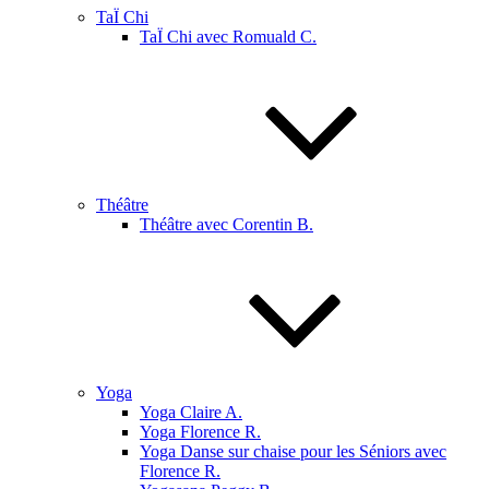
TaÏ Chi
TaÏ Chi avec Romuald C.
Théâtre
Théâtre avec Corentin B.
Yoga
Yoga Claire A.
Yoga Florence R.
Yoga Danse sur chaise pour les Séniors avec
Florence R.