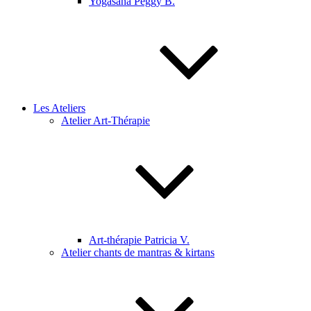
Yogasana Peggy B.
Les Ateliers
Atelier Art-Thérapie
Art-thérapie Patricia V.
Atelier chants de mantras & kirtans