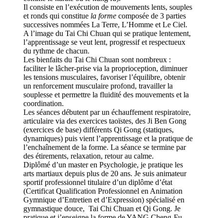
Il consiste en l’exécution de mouvements lents, souples
et ronds qui constitue
la forme
composée de 3 parties
successives nommées La Terre, L’Homme et Le Ciel.
A l’image du Tai Chi Chuan qui se pratique lentement,
l’apprentissage se veut lent, progressif et respectueux
du rythme de chacun.
Les bienfaits du Tai Chi Chuan sont nombreux :
faciliter le lâcher-prise via la proprioception, diminuer
les tensions musculaires, favoriser l’équilibre, obtenir
un renforcement musculaire profond, travailler la
souplesse et permettre la fluidité des mouvements et la
coordination.
Les séances débutent par un échauffement respiratoire,
articulaire via des exercices taoïstes, des Ji Ben Gong
(exercices de base) différents Qi Gong (statiques,
dynamiques) puis vient l’apprentissage et la pratique de
l’enchaînement de la forme. La séance se termine par
des étirements, relaxation, retour au calme.
Diplômé d’un master en Psychologie, je pratique les
arts martiaux depuis plus de 20 ans. Je suis animateur
sportif professionnel titulaire d’un diplôme d’état
(Certificat Qualification Professionnel en Animation
Gymnique d’Entretien et d’Expression) spécialisé en
gymnastique douce, Tai Chi Chuan et Qi Gong. Je
pratique et j’enseigne la forme de YANG Cheng-Fu