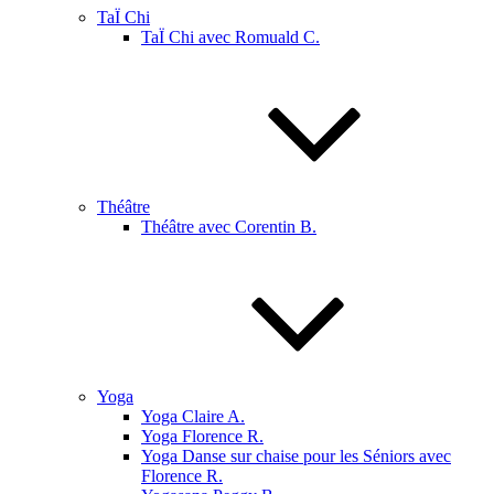
TaÏ Chi
TaÏ Chi avec Romuald C.
Théâtre
Théâtre avec Corentin B.
Yoga
Yoga Claire A.
Yoga Florence R.
Yoga Danse sur chaise pour les Séniors avec
Florence R.