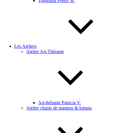
Yogasana Peggy B.
Les Ateliers
Atelier Art-Thérapie
Art-thérapie Patricia V.
Atelier chants de mantras & kirtans