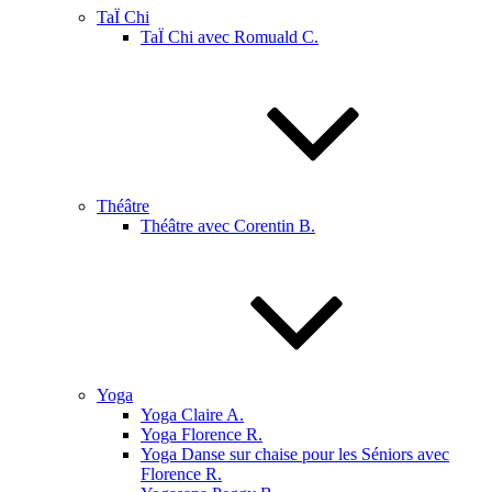
TaÏ Chi
TaÏ Chi avec Romuald C.
Théâtre
Théâtre avec Corentin B.
Yoga
Yoga Claire A.
Yoga Florence R.
Yoga Danse sur chaise pour les Séniors avec
Florence R.