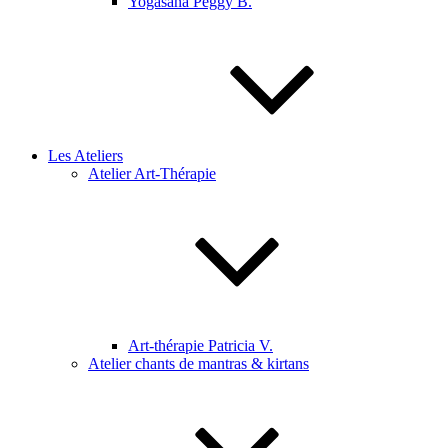
Yogasana Peggy B.
Les Ateliers
Atelier Art-Thérapie
Art-thérapie Patricia V.
Atelier chants de mantras & kirtans