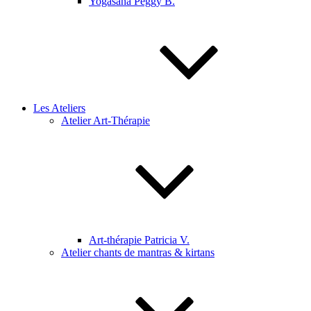
Yogasana Peggy B.
Les Ateliers
Atelier Art-Thérapie
Art-thérapie Patricia V.
Atelier chants de mantras & kirtans