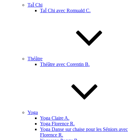
TaÏ Chi
TaÏ Chi avec Romuald C.
Théâtre
Théâtre avec Corentin B.
Yoga
Yoga Claire A.
Yoga Florence R.
Yoga Danse sur chaise pour les Séniors avec
Florence R.