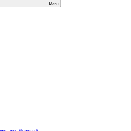
Menu
nt avec Florence S.