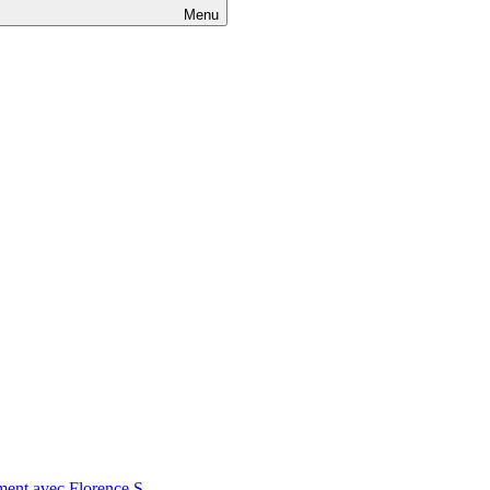
Menu
nt avec Florence S.