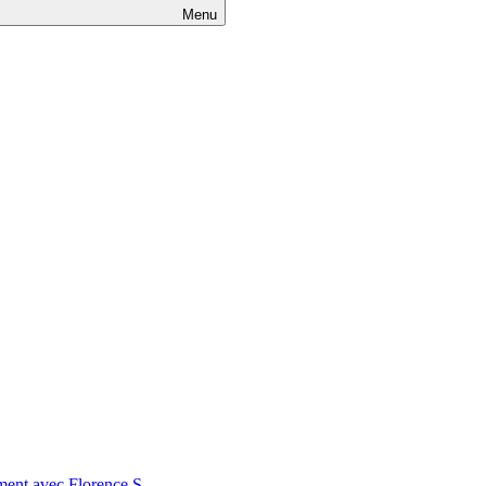
Menu
nt avec Florence S.