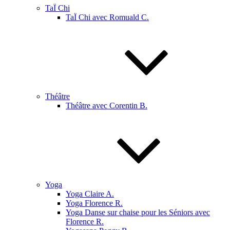
TaÏ Chi
TaÏ Chi avec Romuald C.
Théâtre
Théâtre avec Corentin B.
Yoga
Yoga Claire A.
Yoga Florence R.
Yoga Danse sur chaise pour les Séniors avec
Florence R.