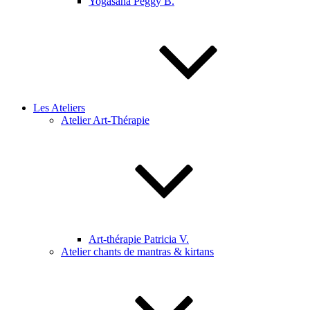
Yogasana Peggy B.
Les Ateliers
Atelier Art-Thérapie
Art-thérapie Patricia V.
Atelier chants de mantras & kirtans