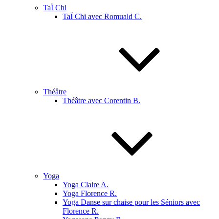
TaÏ Chi
TaÏ Chi avec Romuald C.
Théâtre
Théâtre avec Corentin B.
Yoga
Yoga Claire A.
Yoga Florence R.
Yoga Danse sur chaise pour les Séniors avec
Florence R.