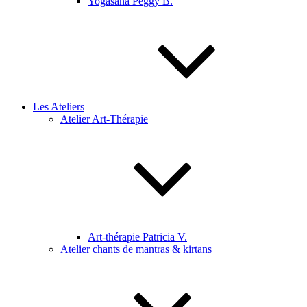
Yogasana Peggy B.
Les Ateliers
Atelier Art-Thérapie
Art-thérapie Patricia V.
Atelier chants de mantras & kirtans