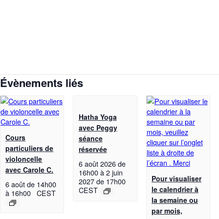
Évènements liés
Hatha Yoga
avec Peggy
Cours
séance
particuliers de
réservée
violoncelle
6 août 2026 de
avec Carole C.
16h00
à
2 juin
Pour visualiser
2027 de 17h00
6 août de 14h00
le calendrier à
CEST
à
16h00
CEST
la semaine ou
par mois,