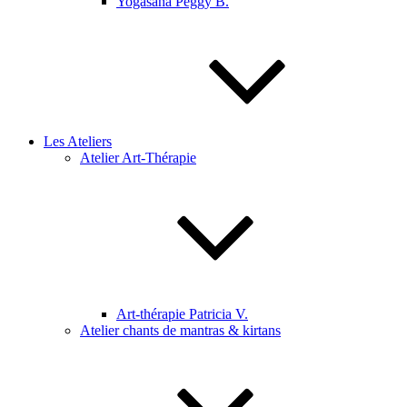
Yogasana Peggy B.
Les Ateliers
Atelier Art-Thérapie
Art-thérapie Patricia V.
Atelier chants de mantras & kirtans