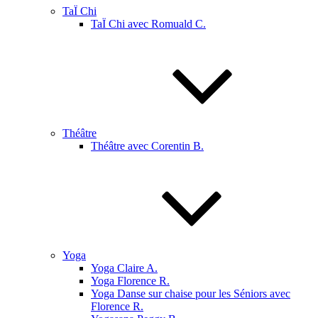
TaÏ Chi
TaÏ Chi avec Romuald C.
Théâtre
Théâtre avec Corentin B.
Yoga
Yoga Claire A.
Yoga Florence R.
Yoga Danse sur chaise pour les Séniors avec
Florence R.