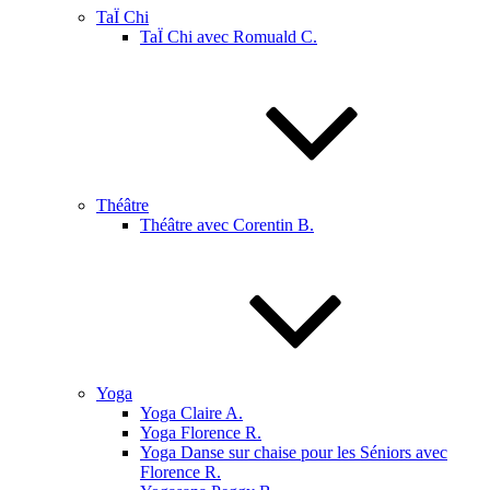
TaÏ Chi
TaÏ Chi avec Romuald C.
Théâtre
Théâtre avec Corentin B.
Yoga
Yoga Claire A.
Yoga Florence R.
Yoga Danse sur chaise pour les Séniors avec
Florence R.