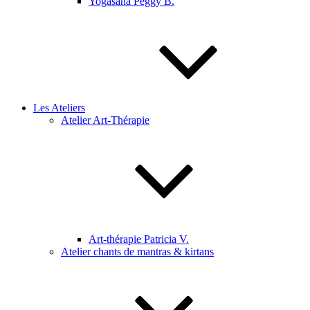
Yogasana Peggy B.
Les Ateliers
Atelier Art-Thérapie
Art-thérapie Patricia V.
Atelier chants de mantras & kirtans