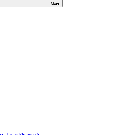
Menu
nt avec Florence S.