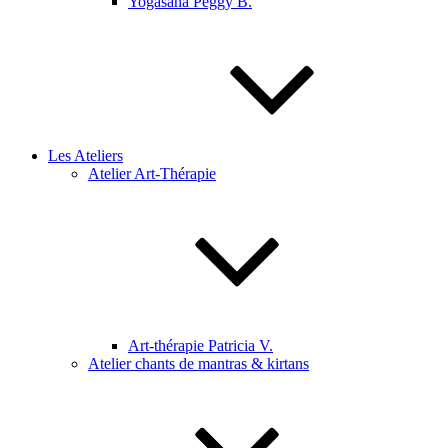
Yogasana Peggy B.
Les Ateliers
Atelier Art-Thérapie
Art-thérapie Patricia V.
Atelier chants de mantras & kirtans