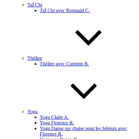
TaÏ Chi
TaÏ Chi avec Romuald C.
Théâtre
Théâtre avec Corentin B.
Yoga
Yoga Claire A.
Yoga Florence R.
Yoga Danse sur chaise pour les Séniors avec
Florence R.