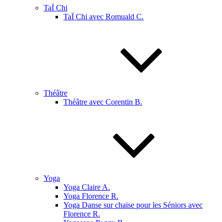
TaÏ Chi
TaÏ Chi avec Romuald C.
Théâtre
Théâtre avec Corentin B.
Yoga
Yoga Claire A.
Yoga Florence R.
Yoga Danse sur chaise pour les Séniors avec
Florence R.