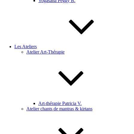
Yogasana Peggy B.
Les Ateliers
Atelier Art-Thérapie
Art-thérapie Patricia V.
Atelier chants de mantras & kirtans