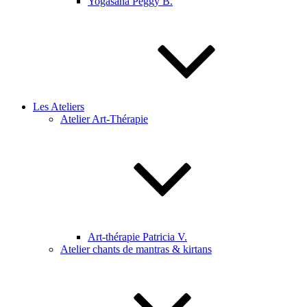
Yogasana Peggy B.
Les Ateliers
Atelier Art-Thérapie
Art-thérapie Patricia V.
Atelier chants de mantras & kirtans