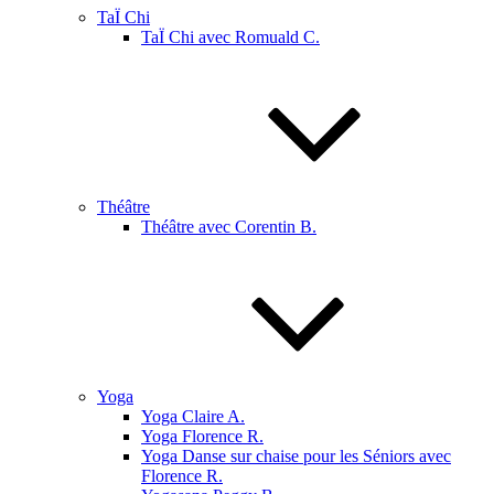
TaÏ Chi
TaÏ Chi avec Romuald C.
Théâtre
Théâtre avec Corentin B.
Yoga
Yoga Claire A.
Yoga Florence R.
Yoga Danse sur chaise pour les Séniors avec
Florence R.