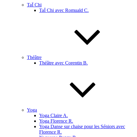
TaÏ Chi
TaÏ Chi avec Romuald C.
Théâtre
Théâtre avec Corentin B.
Yoga
Yoga Claire A.
Yoga Florence R.
Yoga Danse sur chaise pour les Séniors avec
Florence R.