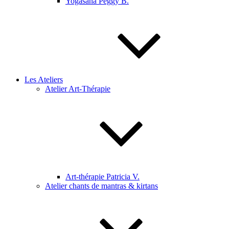
Yogasana Peggy B.
Les Ateliers
Atelier Art-Thérapie
Art-thérapie Patricia V.
Atelier chants de mantras & kirtans