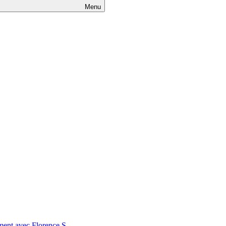
Menu
nt avec Florence S.