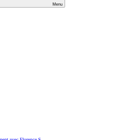
Menu
nt avec Florence S.