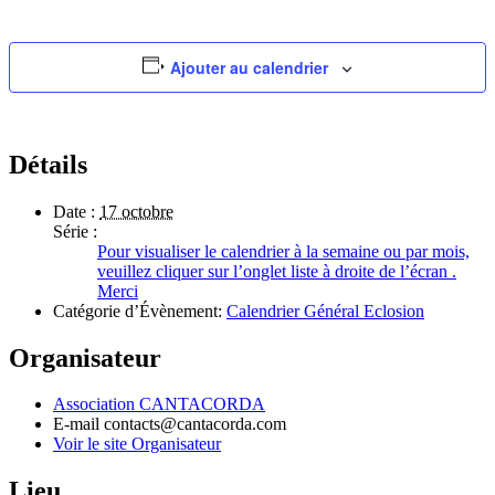
Ajouter au calendrier
Détails
Date :
17 octobre
Série :
Pour visualiser le calendrier à la semaine ou par mois,
veuillez cliquer sur l’onglet liste à droite de l’écran .
Merci
Catégorie d’Évènement:
Calendrier Général Eclosion
Organisateur
Association CANTACORDA
E-mail
contacts@cantacorda.com
Voir le site Organisateur
Lieu