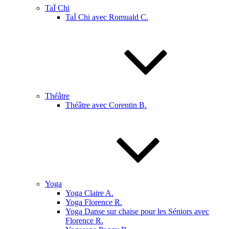
TaÏ Chi
TaÏ Chi avec Romuald C.
Théâtre
Théâtre avec Corentin B.
Yoga
Yoga Claire A.
Yoga Florence R.
Yoga Danse sur chaise pour les Séniors avec
Florence R.