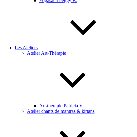
Yogasana Peggy B.
Les Ateliers
Atelier Art-Thérapie
Art-thérapie Patricia V.
Atelier chants de mantras & kirtans