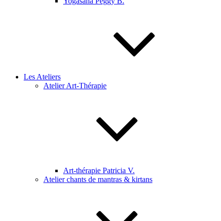
Yogasana Peggy B.
Les Ateliers
Atelier Art-Thérapie
Art-thérapie Patricia V.
Atelier chants de mantras & kirtans