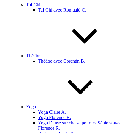
TaÏ Chi
TaÏ Chi avec Romuald C.
Théâtre
Théâtre avec Corentin B.
Yoga
Yoga Claire A.
Yoga Florence R.
Yoga Danse sur chaise pour les Séniors avec
Florence R.