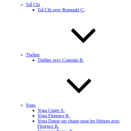
TaÏ Chi
TaÏ Chi avec Romuald C.
Théâtre
Théâtre avec Corentin B.
Yoga
Yoga Claire A.
Yoga Florence R.
Yoga Danse sur chaise pour les Séniors avec
Florence R.