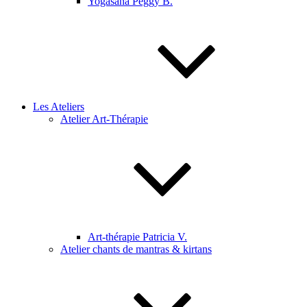
Yogasana Peggy B.
Les Ateliers
Atelier Art-Thérapie
Art-thérapie Patricia V.
Atelier chants de mantras & kirtans