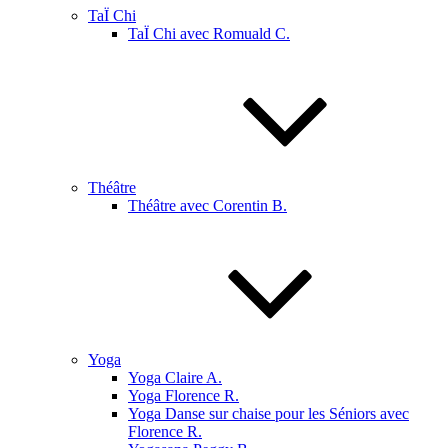
TaÏ Chi
TaÏ Chi avec Romuald C.
Théâtre
Théâtre avec Corentin B.
Yoga
Yoga Claire A.
Yoga Florence R.
Yoga Danse sur chaise pour les Séniors avec
Florence R.