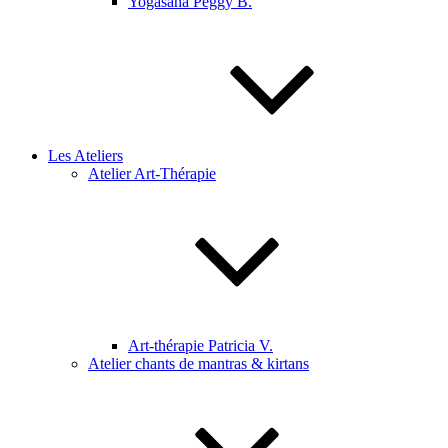
Yogasana Peggy B.
Les Ateliers
Atelier Art-Thérapie
Art-thérapie Patricia V.
Atelier chants de mantras & kirtans