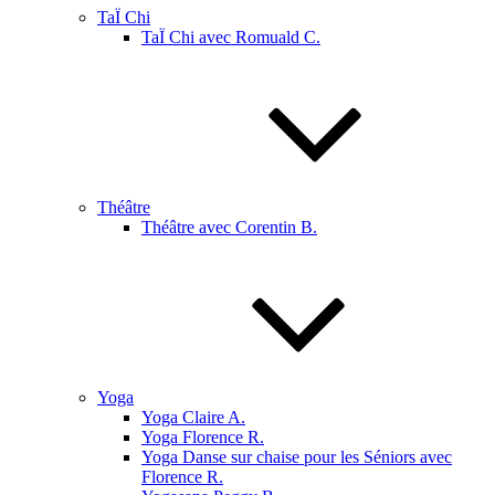
TaÏ Chi
TaÏ Chi avec Romuald C.
Théâtre
Théâtre avec Corentin B.
Yoga
Yoga Claire A.
Yoga Florence R.
Yoga Danse sur chaise pour les Séniors avec
Florence R.