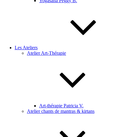
Yogasana Peggy B.
Les Ateliers
Atelier Art-Thérapie
Art-thérapie Patricia V.
Atelier chants de mantras & kirtans