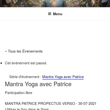
Aller
ESPACE ECLOSION
Gérée par l'Association CANTACORDA. L'association s’implique pour
au
une meilleure inclusion sociale et culturelle des personnes en situation
Menu
contenu
de handicap.
principal
« Tous les Évènements
Cet évènement est passé.
Série d'événement :
Mantra Yoga avec Patrice
Mantra Yoga avec Patrice
Participation libre
MANTRA PATRICE PROPECTUS VERSO - 30-07-2021
Utiliser le Son dans le Yoga