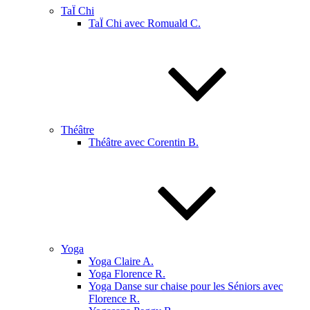
TaÏ Chi
TaÏ Chi avec Romuald C.
Théâtre
Théâtre avec Corentin B.
Yoga
Yoga Claire A.
Yoga Florence R.
Yoga Danse sur chaise pour les Séniors avec
Florence R.