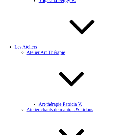
Yogasana Peggy B.
Les Ateliers
Atelier Art-Thérapie
Art-thérapie Patricia V.
Atelier chants de mantras & kirtans