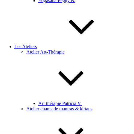
Yogasana Peggy B.
Les Ateliers
Atelier Art-Thérapie
Art-thérapie Patricia V.
Atelier chants de mantras & kirtans