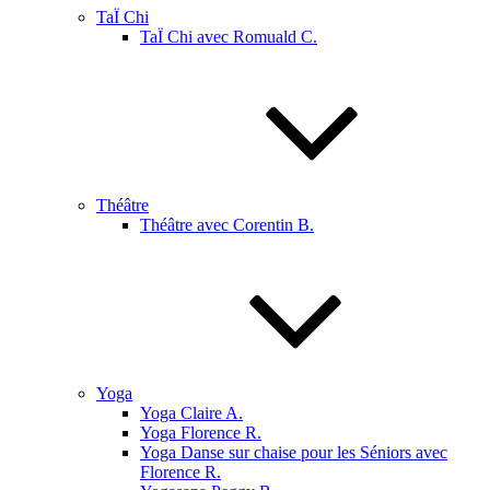
TaÏ Chi
TaÏ Chi avec Romuald C.
Théâtre
Théâtre avec Corentin B.
Yoga
Yoga Claire A.
Yoga Florence R.
Yoga Danse sur chaise pour les Séniors avec
Florence R.