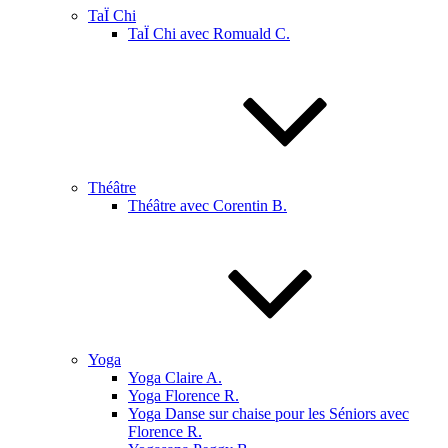
TaÏ Chi
TaÏ Chi avec Romuald C.
Théâtre
Théâtre avec Corentin B.
Yoga
Yoga Claire A.
Yoga Florence R.
Yoga Danse sur chaise pour les Séniors avec
Florence R.