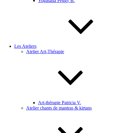
Yogasana Peggy B.
Les Ateliers
Atelier Art-Thérapie
Art-thérapie Patricia V.
Atelier chants de mantras & kirtans