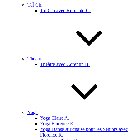
TaÏ Chi
TaÏ Chi avec Romuald C.
Théâtre
Théâtre avec Corentin B.
Yoga
Yoga Claire A.
Yoga Florence R.
Yoga Danse sur chaise pour les Séniors avec
Florence R.