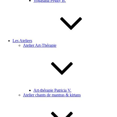
Yogasana Peggy B.
Les Ateliers
Atelier Art-Thérapie
Art-thérapie Patricia V.
Atelier chants de mantras & kirtans